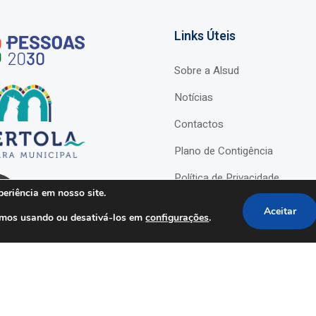
Links Úteis
Sobre a Alsud
Notícias
Contactos
Plano de Contigência
Política de Privacidade
eriência em nosso site.
E Schooling
Aceitar
tamos usando ou desativá-los em
configurações
.
©ALSUD 2026
Todos os direitos reservados