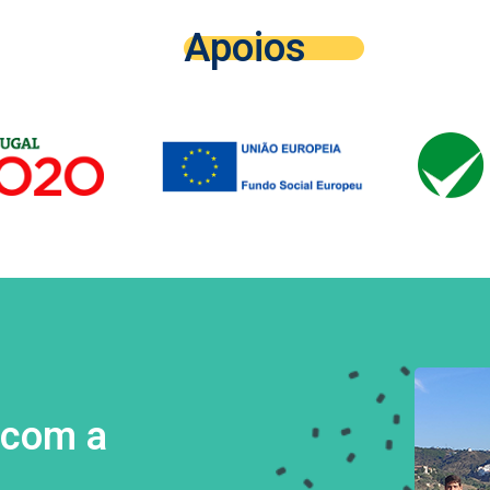
Apoios
 com a