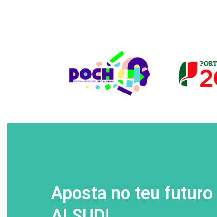
Aposta no teu futuro
ALSUD!