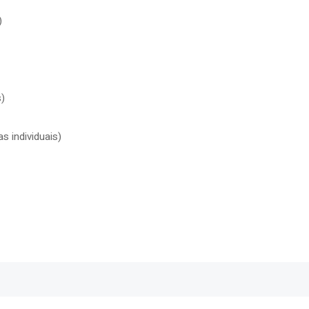
)
s)
s individuais)