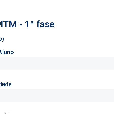
MTM - 1ª fase
o)
Aluno
dade